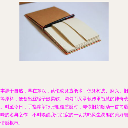
纸本源于自然，早在东汉，蔡伦改良造纸术，仅凭树皮、麻头、
布等原料，便创出丝缎子般柔软、均匀而又承载传承智慧的神奇
体。时至今日，手指摩挲纸张粗糙质感时，却依旧如触动一首简
韵味的名典之作，不时唤醒我们沉寂的一切共鸣风尘灵趣的美好
腻情感根柢。